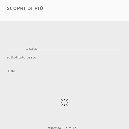
SCOPRI DI PIÙ
SCOPRI DI PIÙ
SCOPRI DI PIÙ
Usato
sottotitolo usato
Title
TROVA LA TUA