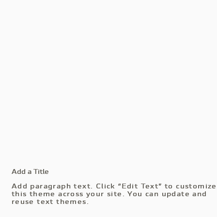
Add a Title
Add a Title
Add a Title
Add paragraph text. Click “Edit Text” to customize
Add paragraph text. Click “Edit Text” to customize
Add paragraph text. Click “Edit Text” to customize
this theme across your site. You can update and
this theme across your site. You can update and
this theme across your site. You can update and
reuse text themes.
reuse text themes.
reuse text themes.