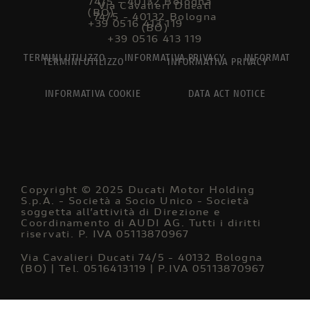
74/5 - 40132 Bologna
Via Cavalieri Ducati
(BO)
74/5 - 40132 Bologna
+39 0516 413 119
(BO)
+39 0516 413 119
TERMINI UTILIZZO
INFORMATIVA PRIVACY
INFORMATIVA 
TERMINI UTILIZZO
INFORMATIVA PRIVACY
INFORMATIVA COOKIE
DATA ACT NOTICE
Copyright © 2025 Ducati Motor Holding
S.p.A. - Società a Socio Unico - Società
soggetta all’attività di Direzione e
Coordinamento di AUDI AG. Tutti i diritti
riservati. P. IVA 05113870967
Via Cavalieri Ducati 74/5 - 40132 Bologna
(BO) | Tel. 0516413119 | P.IVA 05113870967