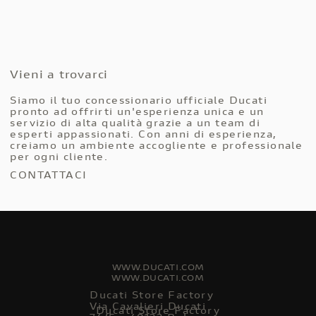
Vieni a trovarci
Siamo il tuo concessionario ufficiale Ducati
pronto ad offrirti un'esperienza unica e un
servizio di alta qualità grazie a un team di
esperti appassionati. Con anni di esperienza,
creiamo un ambiente accogliente e professionale
per ogni cliente.
CONTATTACI
WWW.DUCATI.COM
WWW.DUCATI.COM
Ducati Store Factory
Via Cavalieri Ducati
Ducati Store Factory