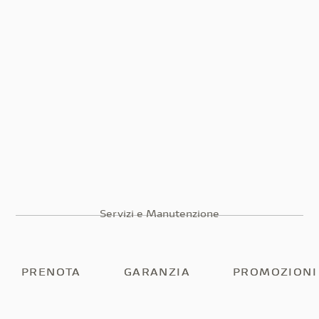
Servizi e Manutenzione
PRENOTA
PRENOTA
GARANZIA
GARANZIA
PROMOZIONI
PROMOZIONI